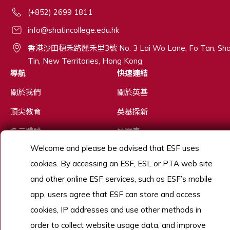
(+852) 2699 1811
info@shatincollege.edu.hk
香港沙田穗禾路麗禾里3號 No. 3 Lai Wo Lane, Fo Tan, Sh
Tin, New Territories, Hong Kong
導航
快速連結
關於我們
關於英基
頂尖教育
英基探新
多元體驗
校曆表
Welcome and please be advised that ESF uses
優秀人才
cookies. By accessing an ESF, ESL or PTA web site
招生
and other online ESF services, such as ESF’s mobile
了解更多
app, users agree that ESF can store and access
cookies, IP addresses and use other methods in
order to collect website usage data, and improve