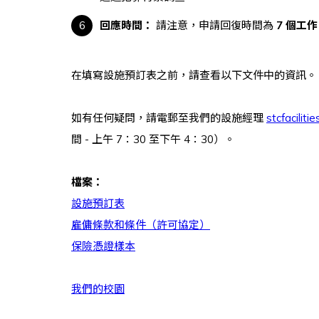
回應時間：
請注意，申請回復時間為
7 個工
在填寫設施預訂表之前，請查看以下文件中的資訊。
如有任何疑問，請
電郵至
我們的設施經理
stcfacilit
間 - 上午 7：30 至下午 4：30）。
檔案：
設施預訂表
雇傭條款和條件（許可協定）
保險憑證樣本
我們的校園