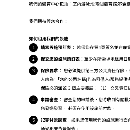
我們的體育中心包括：室內游泳池;兩個體育館;攀岩
我們期待與您合作！
如何租用我們的設施
填寫設施預訂表：
確保您在第4頁簽名並在雇
提交您的設施預訂表：
至少在
所需場地租用日
保險要求：
您必須提供第三方公共責任保險，
人應為
“「您的公司名稱]作為租借人/服務提供者
保險必須涵蓋 3 個主要擴展：（1） 交叉責
申請審查：
審查您的申請後，您將收到有關批
您發送發票。 必須在使用設施前付款。
犯罪背景調查
：如果您使用我們的設施進行面
通過犯罪背景調查。