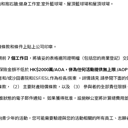
牆和抱石牆;健身工作室;室外籃球場、屋頂籃球場和屋頂球場。
傭條款和條件上貼上公司印章。
期前
7 個工作日
，將填妥的表格連同證明檔（包括您的商業登記）交
保險金額不低於
HK$2000萬/AOA，併為任何活動提供無上限 /AOP
和/或沙田書院和ESF/ESL作為校長/房東 。詳情請見 請參閱下面
任條款，（2） 主要財產賠償條款，以及 （3） 參與者的全部責任限額
准狀態的電子郵件通知。 如果獲得批准，設施辦公室將計算總費用
向青少年的活動，您可能需要驗證與您的活動相關的所有員工、志願