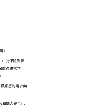
回
。
。 此保險受保
的保險憑證樣本。
。
並根據您的請求向
者和個人是否已