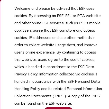
優秀人才
Welcome and please be advised that ESF uses
cookies. By accessing an ESF, ESL or PTA web site
招生
and other online ESF services, such as ESF’s mobile
了解更多
app, users agree that ESF can store and access
cookies, IP addresses and use other methods in
order to collect website usage data, and improve
Copyright © English Schools Foundation. Powered by
ANGLIA
.
網站地圖
user’s online experience. By continuing to access
this web site, users agree to the use of cookies,
which is handled in accordance to the ESF Data
Privacy Policy. Information collected via cookies is
handled in accordance with the ESF Personal Data
Handling Policy and its related Personal Information
Collection Statements (“PICS”). A copy of the PICS
can be found on the ESF web site.